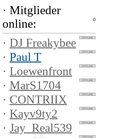
·
Mitglieder
0
online:
·
DJ Freakybee
·
Paul T
·
Loewenfront
·
MarS1704
·
CONTRIIX
·
Kayv9ty2
·
Jay_Real539