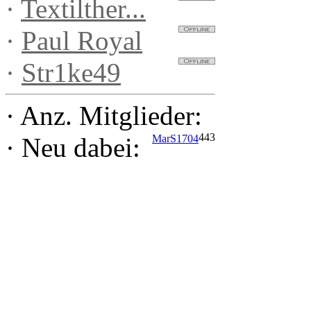
·
Textilther...
·
Paul Royal
·
Str1ke49
·
Anz. Mitglieder:
443
MarS1704
·
Neu dabei: