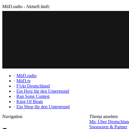
MüD.radio - Aktuell läuft:
·
MüD.radio
·
MüD.tv
·
F!ckt Deutschland
·
Ein Herz für den Untergrund
·
Rap Song Contest
·
King Of Beats
·
Ein Shop für den Untergrund
Navigation
Thema ansehen
Mic Über Deutschla
Sponsoren & Partner