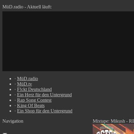
MüD.radio - Aktuell läuft:
·
MüD.radio
·
MüD.tv
·
F!ckt Deutschland
·
Ein Herz für den Untergrund
·
Rap Song Contest
·
King Of Beats
·
Ein Shop für den Untergrund
Navigation
Mixtape: Mikush 