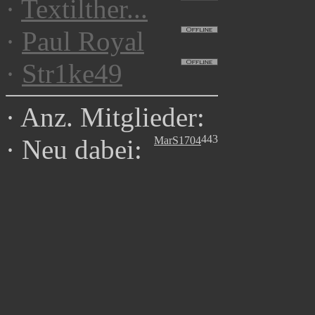
·
Textilther...
·
Paul Royal
·
Str1ke49
·
Anz. Mitglieder:
443
MarS1704
·
Neu dabei: