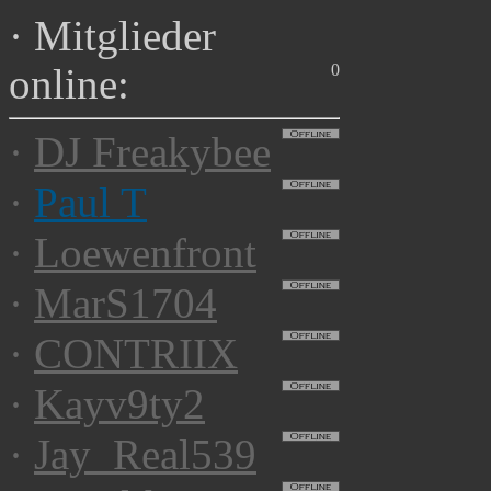
·
Mitglieder
0
online:
·
DJ Freakybee
·
Paul T
·
Loewenfront
·
MarS1704
·
CONTRIIX
·
Kayv9ty2
·
Jay_Real539