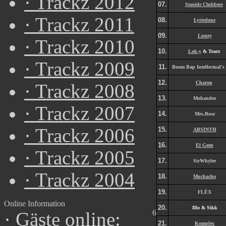
·
Trackz 2012
07.
Seaside Clubbers
·
Trackz 2011
08.
Lyriedone
09.
Luney
·
Trackz 2010
10.
Lok-y
& Tearz
·
Trackz 2009
11.
Boom Bap Intellectual's
12.
Charon
·
Trackz 2008
13.
Mohandez
·
Trackz 2007
14.
Mrs.Rose
·
Trackz 2006
15.
ABSINTH
16.
El Geen
·
Trackz 2005
17.
SirWhylee
·
Trackz 2004
18.
Muchacho
19.
FLËX
Online Information
20.
Illo & Sikk
6
·
Gäste online:
21.
Komplex