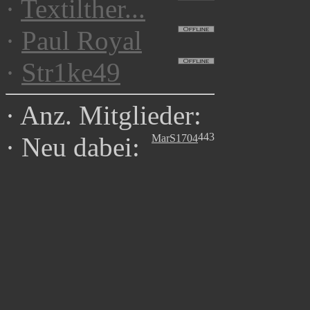
·
Textilther...
·
Paul Royal
·
Str1ke49
·
Anz. Mitglieder:
443
MarS1704
·
Neu dabei: