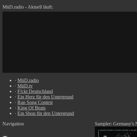
MüD.radio - Aktuell läuft:
·
MüD.radio
·
MüD.tv
·
F!ckt Deutschland
·
Ein Herz für den Untergrund
·
Rap Song Contest
·
King Of Beats
·
Ein Shop für den Untergrund
Navigation
Sampler: Germany's 