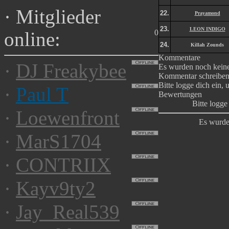
·
Mitglieder
22.
Prayamond
23.
LEON INDIGO
0
online:
24.
Killah Zounds
Kommentare
·
DJ Freakybee
Es wurden noch kein
Kommentar schreibe
Bitte logge dich ein,
·
Paul T
Bewertungen
Bitte logg
·
Loewenfront
Es wurde
·
MarS1704
·
CONTRIIX
·
Kayv9ty2
·
Jay_Real539