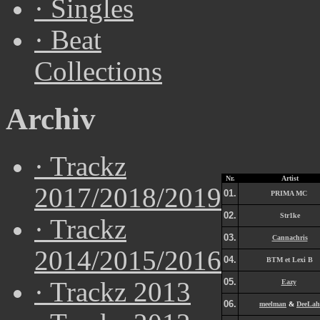
·
Singles
·
Beat
Collections
Archiv
·
Trackz
Nr.
Artist
2017/2018/2019
01.
PRIMA MC
02.
Str1ke
·
Trackz
03.
Cannachris
2014/2015/2016
04.
BTM et Lexi B
05.
·
Trackz 2013
Eazy
06.
meelman
&
DeeLah