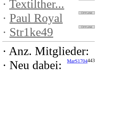
·
Textilther...
·
Paul Royal
·
Str1ke49
·
Anz. Mitglieder:
443
MarS1704
·
Neu dabei: