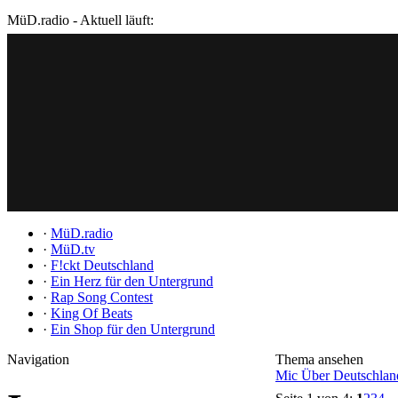
MüD.radio - Aktuell läuft:
·
MüD.radio
·
MüD.tv
·
F!ckt Deutschland
·
Ein Herz für den Untergrund
·
Rap Song Contest
·
King Of Beats
·
Ein Shop für den Untergrund
Navigation
Thema ansehen
Mic Über Deutschla