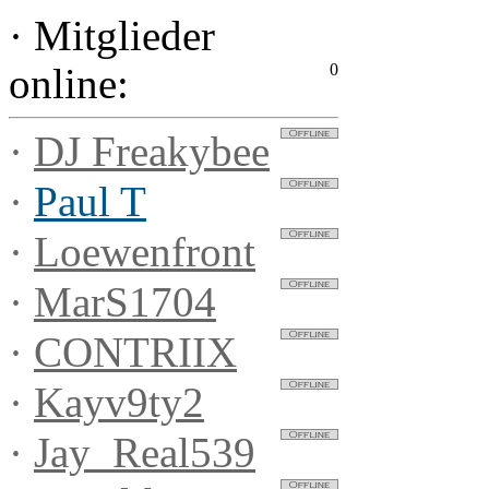
·
Mitglieder
0
online:
·
DJ Freakybee
·
Paul T
·
Loewenfront
·
MarS1704
·
CONTRIIX
·
Kayv9ty2
·
Jay_Real539