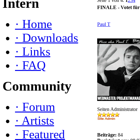
Intern
Seite 1 von 4:
1
2
3
4
FINALE - Votet für 
·
Home
Paul T
·
Downloads
·
Links
·
FAQ
Community
·
Forum
Seiten Administrator
·
Artists
·
Featured
Beiträge:
84