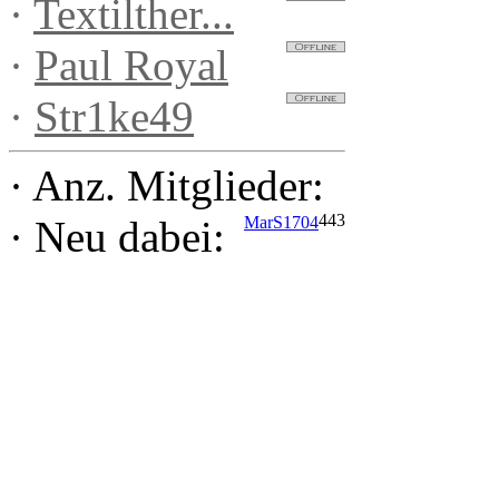
·
Textilther...
·
Paul Royal
·
Str1ke49
·
Anz. Mitglieder:
443
MarS1704
·
Neu dabei: