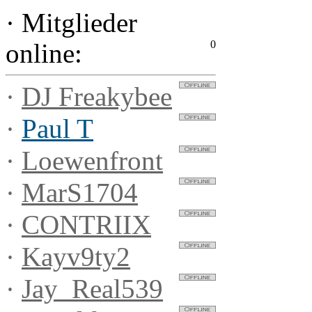
·
Mitglieder
0
online:
·
DJ Freakybee
·
Paul T
·
Loewenfront
·
MarS1704
·
CONTRIIX
·
Kayv9ty2
·
Jay_Real539