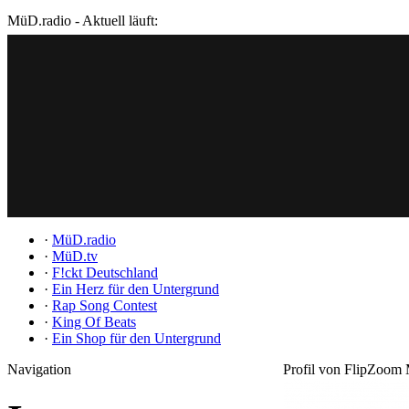
MüD.radio - Aktuell läuft:
·
MüD.radio
·
MüD.tv
·
F!ckt Deutschland
·
Ein Herz für den Untergrund
·
Rap Song Contest
·
King Of Beats
·
Ein Shop für den Untergrund
Navigation
Profil von FlipZoom