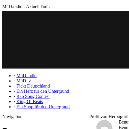
MüD.radio - Aktuell läuft:
·
MüD.radio
·
MüD.tv
·
F!ckt Deutschland
·
Ein Herz für den Untergrund
·
Rap Song Contest
·
King Of Beats
·
Ein Shop für den Untergrund
Navigation
Profil von Herbogoril
Benu
Benut