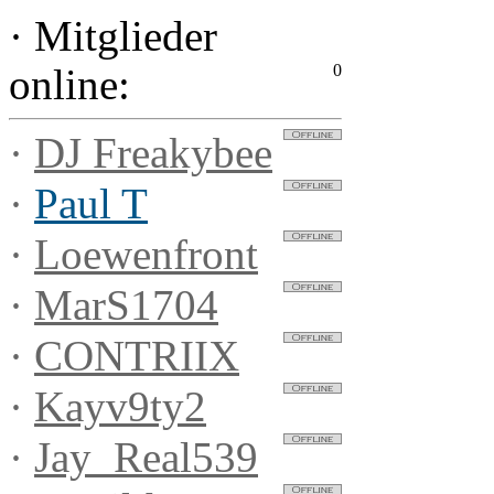
·
Mitglieder
0
online:
·
DJ Freakybee
·
Paul T
·
Loewenfront
·
MarS1704
·
CONTRIIX
·
Kayv9ty2
·
Jay_Real539