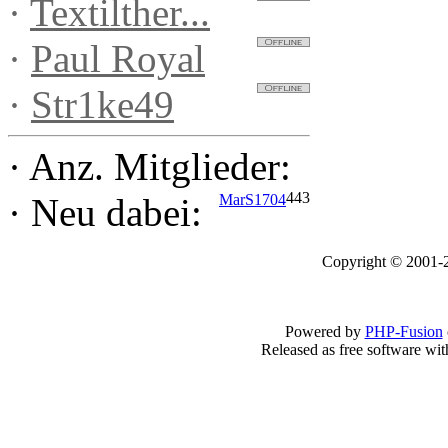
·
Textilther...
·
Paul Royal
·
Str1ke49
·
Anz. Mitglieder:
443
MarS1704
·
Neu dabei:
Copyright © 2001-2
Powered by
PHP-Fusion
Released as free software wi