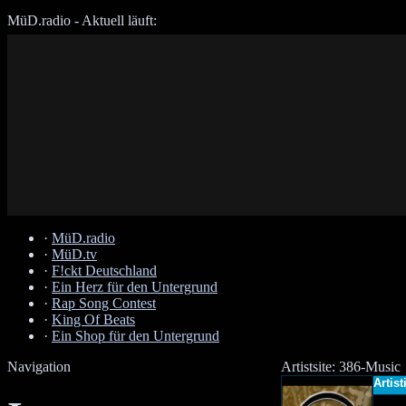
MüD.radio - Aktuell läuft:
·
MüD.radio
·
MüD.tv
·
F!ckt Deutschland
·
Ein Herz für den Untergrund
·
Rap Song Contest
·
King Of Beats
·
Ein Shop für den Untergrund
Navigation
Artistsite: 386-Music
Artist