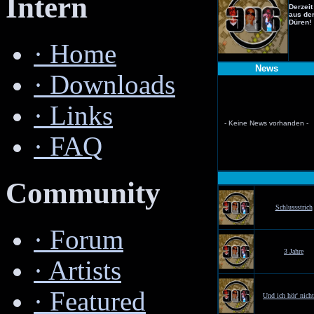
Intern
Derzeit
aus de
Düren!
·
Home
News
·
Downloads
·
Links
- Keine News vorhanden -
·
FAQ
Community
Schlussstrich
·
Forum
3 Jahre
·
Artists
·
Featured
Und ich hör' nicht