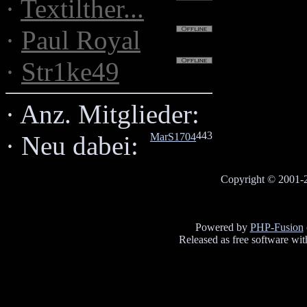
·
Textilther...
·
Paul Royal
·
Str1ke49
·
Anz. Mitglieder:
443
MarS1704
·
Neu dabei:
Copyright © 2001-2
Powered by
PHP-Fusion
Released as free software wi