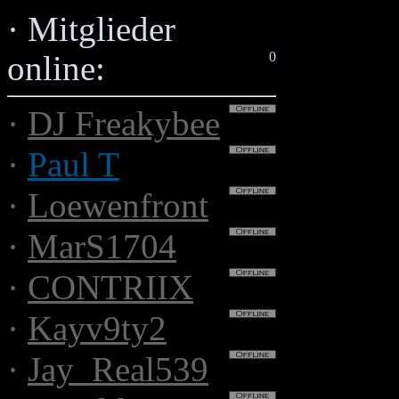
·
Mitglieder
0
online:
·
DJ Freakybee
·
Paul T
·
Loewenfront
·
MarS1704
·
CONTRIIX
·
Kayv9ty2
·
Jay_Real539