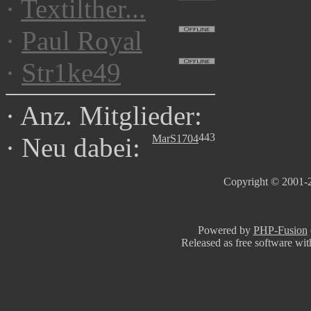
·
Textilther...
·
Paul Royal
·
Str1ke49
·
Anz. Mitglieder:
443
MarS1704
·
Neu dabei:
Copyright © 2001-2
Powered by
PHP-Fusion
Released as free software wi