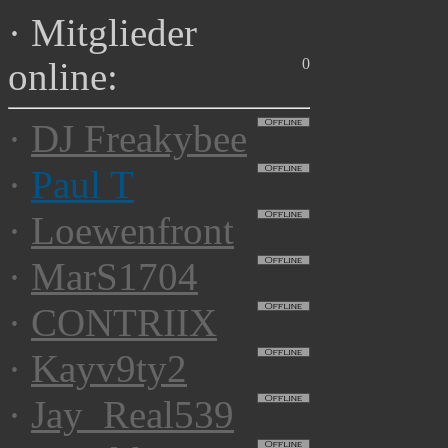
·
Mitglieder
0
online:
·
DJ Freakybee
·
Paul T
·
Loewenfront
·
MarS1704
·
CONTRIIX
·
Kayv9ty2
·
Jay_Real539