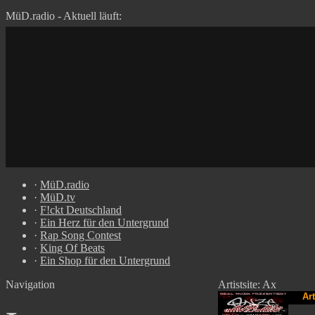
MüD.radio - Aktuell läuft:
·
MüD.radio
·
MüD.tv
·
F!ckt Deutschland
·
Ein Herz für den Untergrund
·
Rap Song Contest
·
King Of Beats
·
Ein Shop für den Untergrund
Navigation
Artistsite: Ax
Art