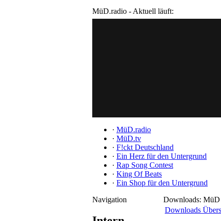
MüD.radio - Aktuell läuft:
·
MüD.radio
·
MüD.tv
·
F!ckt Deutschland
·
Ein Herz für den Untergrund
·
Rap Song Contest
·
King Of Beats
·
Ein Shop für den Untergrund
Navigation
Downloads: MüD 
Downloads Übers
Intern