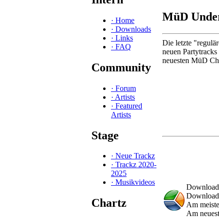
MüD Under
·
Home
·
Downloads
·
Links
Die letzte "regul
·
FAQ
neuen Partytracks
neuesten MüD Char
Community
·
Forum
·
Artists
·
Featured
Artists
Stage
·
Neue Trackz
·
Trackz 2020-
2025
·
Musikvideos
Download
Downloads
Chartz
Am meiste
Am neues