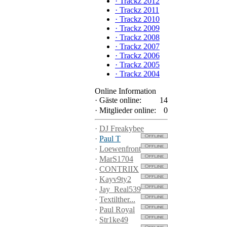
·
Trackz 2012
·
Trackz 2011
·
Trackz 2010
·
Trackz 2009
·
Trackz 2008
·
Trackz 2007
·
Trackz 2006
·
Trackz 2005
·
Trackz 2004
Online Information
·
Gäste online:
14
·
Mitglieder online:
0
·
DJ Freakybee
·
Paul T
·
Loewenfront
·
MarS1704
·
CONTRIIX
·
Kayv9ty2
·
Jay_Real539
·
Textilther...
·
Paul Royal
·
Str1ke49