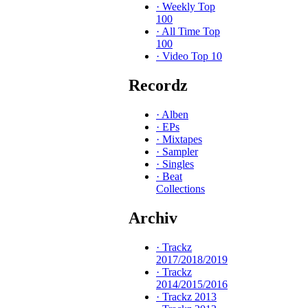
·
Weekly Top
100
·
All Time Top
100
·
Video Top 10
Recordz
·
Alben
·
EPs
·
Mixtapes
·
Sampler
·
Singles
·
Beat
Collections
Archiv
·
Trackz
2017/2018/2019
·
Trackz
2014/2015/2016
·
Trackz 2013