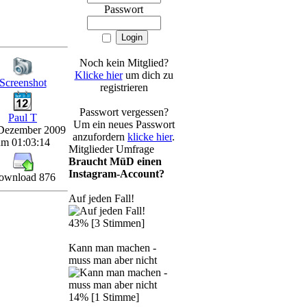
Passwort
Noch kein Mitglied?
Klicke hier
um dich zu
Screenshot
registrieren
Passwort vergessen?
Paul T
Um ein neues Passwort
Dezember 2009
anzufordern
klicke hier
.
um 01:03:14
Mitglieder Umfrage
Braucht MüD einen
Instagram-Account?
ownload 876
Auf jeden Fall!
43% [3 Stimmen]
Kann man machen -
muss man aber nicht
14% [1 Stimme]