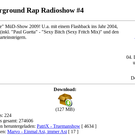
ground Rap Radioshow #4
äre" MüD-Show 2009! U.a. mit einem Flashback ins Jahr 2004,
 (inkl. "Paul Guetta" - "Sexy Bitch (Sexy Fritch Mix)" und den
teinsteigern.
04. 
D
Download:
(127 MB)
s: 224
 gesamt: 274606
n heruntergeladen:
PatriX - Truemanshow
[ 4634 ]
ten:
Marvo - Einmal Asi, immer Asi
[ 17 ]