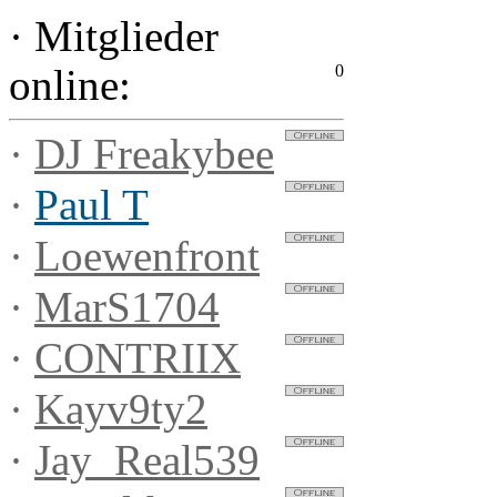
·
Mitglieder
0
online:
·
DJ Freakybee
·
Paul T
·
Loewenfront
·
MarS1704
·
CONTRIIX
·
Kayv9ty2
·
Jay_Real539