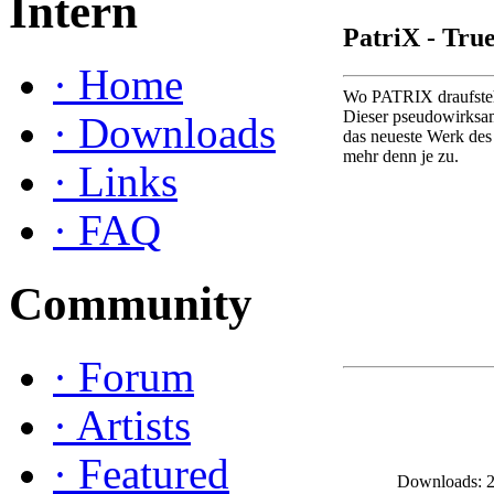
Intern
PatriX - Tr
·
Home
Wo PATRIX draufsteh
Dieser pseudowirksam
·
Downloads
das neueste Werk des
mehr denn je zu.
·
Links
·
FAQ
Community
·
Forum
·
Artists
·
Featured
Downloads: 