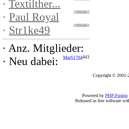
·
Textilther...
·
Paul Royal
·
Str1ke49
·
Anz. Mitglieder:
443
MarS1704
·
Neu dabei:
Copyright © 2001-2
Powered by
PHP-Fusion
Released as free software wi