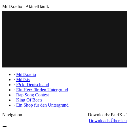
MüD.radio - Aktuell läuft:
·
MüD.radio
·
MüD.tv
·
F!ckt Deutschland
·
Ein Herz für den Untergrund
·
Rap Song Contest
·
King Of Beats
·
Ein Shop für den Untergrund
Navigation
Downloads: PatriX -
Downloads Übersich