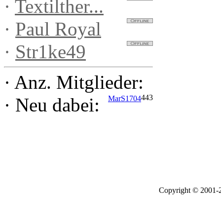
·
Textilther...
·
Paul Royal
·
Str1ke49
·
Anz. Mitglieder:
443
MarS1704
·
Neu dabei:
Copyright © 2001-2