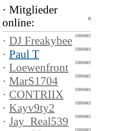
·
Mitglieder
0
online:
·
DJ Freakybee
·
Paul T
·
Loewenfront
·
MarS1704
·
CONTRIIX
·
Kayv9ty2
·
Jay_Real539