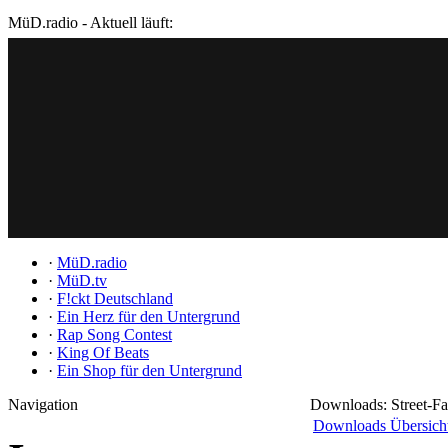
MüD.radio - Aktuell läuft:
·
MüD.radio
·
MüD.tv
·
F!ckt Deutschland
·
Ein Herz für den Untergrund
·
Rap Song Contest
·
King Of Beats
·
Ein Shop für den Untergrund
Navigation
Downloads: Street-Fa
Downloads Übersich