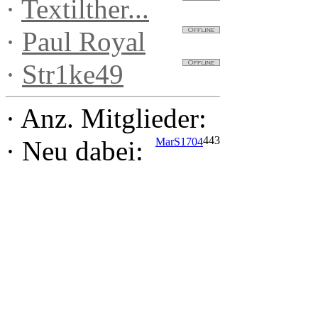
·
Textilther...
·
Paul Royal
·
Str1ke49
·
Anz. Mitglieder:
443
MarS1704
·
Neu dabei: