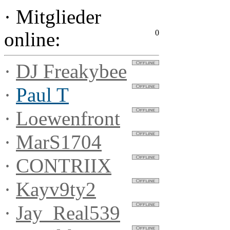
·
Mitglieder
0
online:
·
DJ Freakybee
·
Paul T
·
Loewenfront
·
MarS1704
·
CONTRIIX
·
Kayv9ty2
·
Jay_Real539