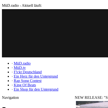
MüD.radio - Aktuell läuft:
·
MüD.radio
·
MüD.tv
·
F!ckt Deutschland
·
Ein Herz für den Untergrund
·
Rap Song Contest
·
King Of Beats
·
Ein Shop für den Untergrund
Navigation
NEW RELEASE: "Sta