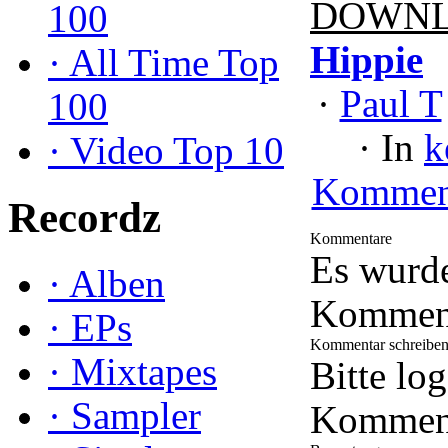
DOWNL
100
Hippie
·
All Time Top
·
Paul T
100
·
In
k
·
Video Top 10
Kommen
Recordz
Kommentare
Es wurd
·
Alben
Kommenta
·
EPs
Kommentar schreibe
·
Mixtapes
Bitte lo
·
Sampler
Komment