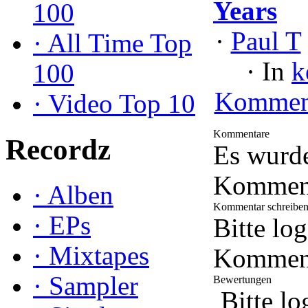
Years
100
·
Paul T
·
All Time Top
·
In
k
100
Kommen
·
Video Top 10
Kommentare
Recordz
Es wurd
Kommenta
·
Alben
Kommentar schreibe
·
EPs
Bitte lo
·
Mixtapes
Komment
·
Sampler
Bewertungen
Bitte lo