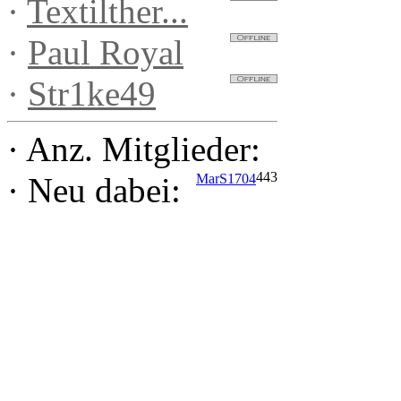
·
Textilther...
·
Paul Royal
·
Str1ke49
·
Anz. Mitglieder:
443
MarS1704
·
Neu dabei: