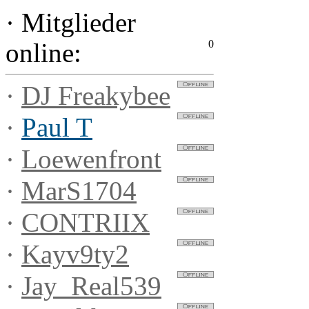
·
Mitglieder
0
online:
·
DJ Freakybee
·
Paul T
·
Loewenfront
·
MarS1704
·
CONTRIIX
·
Kayv9ty2
·
Jay_Real539