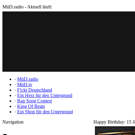
MüD.radio - Aktuell läuft:
·
MüD.radio
·
MüD.tv
·
F!ckt Deutschland
·
Ein Herz für den Untergrund
·
Rap Song Contest
·
King Of Beats
·
Ein Shop für den Untergrund
Navigation
Happy Birthday: 15 J