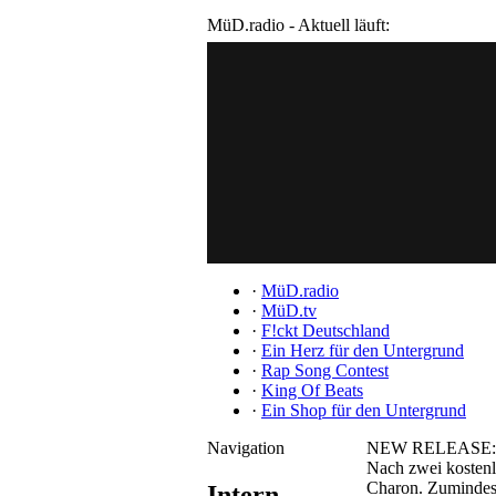
MüD.radio - Aktuell läuft:
·
MüD.radio
·
MüD.tv
·
F!ckt Deutschland
·
Ein Herz für den Untergrund
·
Rap Song Contest
·
King Of Beats
·
Ein Shop für den Untergrund
Navigation
NEW RELEASE: C
Nach zwei kostenlo
Charon. Zumindest
Intern