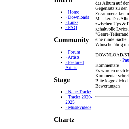
das Album auf den 
Gegensatz zu den l
·
Home
Zusammenarbeit mi
·
Downloads
Musiker. Das Albu
·
Links
zwischen Ups & D
·
FAQ
gehaltvolle Lyrics
"Genre-Tellerrand
Community
eine runde Sache. 
Wünsche übrig und 
·
Forum
DOWNLOAD/S
·
Artists
·
Pau
·
Featured
Kommentare
Artists
Es wurden noch k
Kommentar schre
Stage
Bitte logge dich 
Bewertungen
·
Neue Trackz
·
Trackz 2020-
2025
·
Musikvideos
Chartz