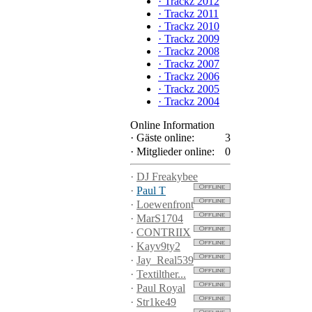
·
Trackz 2012
·
Trackz 2011
·
Trackz 2010
·
Trackz 2009
·
Trackz 2008
·
Trackz 2007
·
Trackz 2006
·
Trackz 2005
·
Trackz 2004
Online Information
·
Gäste online:
3
·
Mitglieder online:
0
·
DJ Freakybee
·
Paul T
·
Loewenfront
·
MarS1704
·
CONTRIIX
·
Kayv9ty2
·
Jay_Real539
·
Textilther...
·
Paul Royal
·
Str1ke49