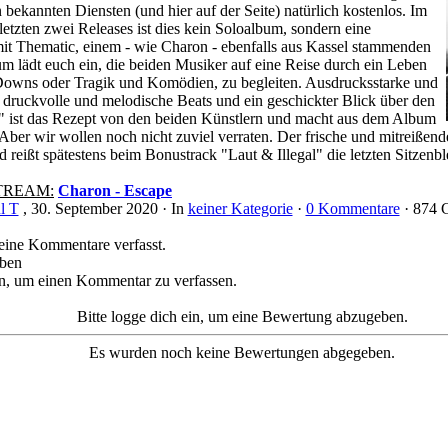
bekannten Diensten (und hier auf der Seite) natürlich kostenlos. Im
etzten zwei Releases ist dies kein Soloalbum, sondern eine
t Thematic, einem - wie Charon - ebenfalls aus Kassel stammenden
m lädt euch ein, die beiden Musiker auf eine Reise durch ein Leben
owns oder Tragik und Komödien, zu begleiten. Ausdrucksstarke und
, druckvolle und melodische Beats und ein geschickter Blick über den
" ist das Rezept von den beiden Künstlern und macht aus dem Album
Aber wir wollen noch nicht zuviel verraten. Der frische und mitreißend
reißt spätestens beim Bonustrack "Laut & Illegal" die letzten Sitzenb
TREAM:
Charon - Escape
l T
, 30. September 2020 ·
In
keiner Kategorie
·
0 Kommentare
· 874 G
eine Kommentare verfasst.
iben
ein, um einen Kommentar zu verfassen.
Bitte logge dich ein, um eine Bewertung abzugeben.
Es wurden noch keine Bewertungen abgegeben.