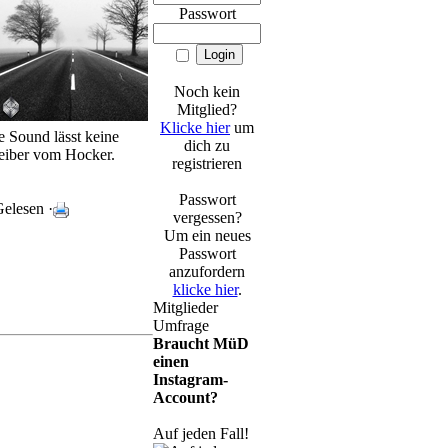
Passwort
Noch kein
Mitglied?
Klicke hier
um
e Sound lässt keine
dich zu
leiber vom Hocker.
registrieren
Passwort
elesen ·
vergessen?
Um ein neues
Passwort
anzufordern
klicke hier
.
Mitglieder
Umfrage
Braucht MüD
einen
Instagram-
Account?
Auf jeden Fall!