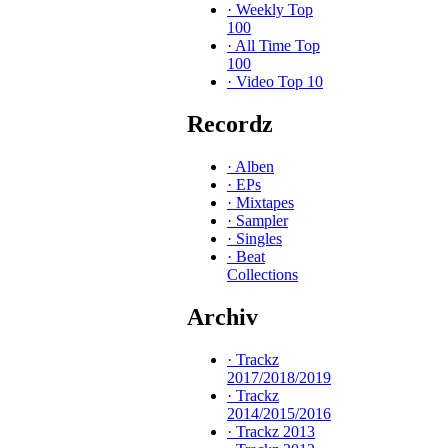
·
Weekly Top
100
·
All Time Top
100
·
Video Top 10
Recordz
·
Alben
·
EPs
·
Mixtapes
·
Sampler
·
Singles
·
Beat
Collections
Archiv
·
Trackz
2017/2018/2019
·
Trackz
2014/2015/2016
·
Trackz 2013