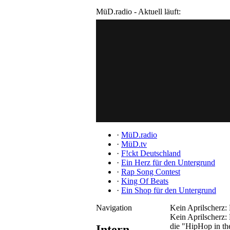
MüD.radio - Aktuell läuft:
·
MüD.radio
·
MüD.tv
·
F!ckt Deutschland
·
Ein Herz für den Untergrund
·
Rap Song Contest
·
King Of Beats
·
Ein Shop für den Untergrund
Navigation
Kein Aprilscherz:
Kein Aprilscherz: 
die "HipHop in th
Intern