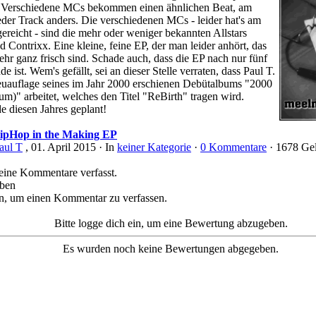
: Verschiedene MCs bekommen einen ähnlichen Beat, am
eder Track anders. Die verschiedenen MCs - leider hat's am
gereicht - sind die mehr oder weniger bekannten Allstars
 Contrixx. Eine kleine, feine EP, der man leider anhört, das
ehr ganz frisch sind. Schade auch, dass die EP nach nur fünf
e ist. Wem's gefällt, sei an dieser Stelle verraten, dass Paul T.
Neuauflage seines im Jahr 2000 erschienen Debütalbums "2000
um)" arbeitet, welches den Titel "ReBirth" tragen wird.
de diesen Jahres geplant!
ipHop in the Making EP
aul T
, 01. April 2015 ·
In
keiner Kategorie
·
0 Kommentare
· 1678 Gel
eine Kommentare verfasst.
iben
ein, um einen Kommentar zu verfassen.
Bitte logge dich ein, um eine Bewertung abzugeben.
Es wurden noch keine Bewertungen abgegeben.