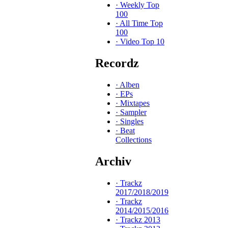
·
Weekly Top
100
·
All Time Top
100
·
Video Top 10
Recordz
·
Alben
·
EPs
·
Mixtapes
·
Sampler
·
Singles
·
Beat
Collections
Archiv
·
Trackz
2017/2018/2019
·
Trackz
2014/2015/2016
·
Trackz 2013