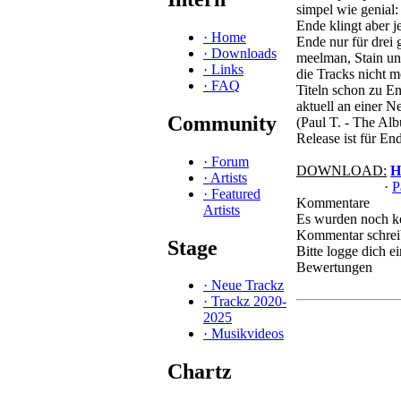
simpel wie genial
Ende klingt aber j
·
Home
Ende nur für drei 
·
Downloads
meelman, Stain und
·
Links
die Tracks nicht m
·
FAQ
Titeln schon zu End
aktuell an einer 
Community
(Paul T. - The Alb
Release ist für En
·
Forum
DOWNLOAD:
H
·
Artists
·
P
·
Featured
Kommentare
Artists
Es wurden noch k
Kommentar schre
Stage
Bitte logge dich 
Bewertungen
·
Neue Trackz
·
Trackz 2020-
2025
·
Musikvideos
Chartz