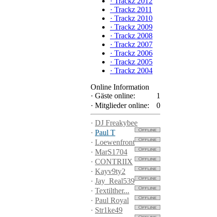
·
Trackz 2012
·
Trackz 2011
·
Trackz 2010
·
Trackz 2009
·
Trackz 2008
·
Trackz 2007
·
Trackz 2006
·
Trackz 2005
·
Trackz 2004
Online Information
·
Gäste online:
1
·
Mitglieder online:
0
·
DJ Freakybee
·
Paul T
·
Loewenfront
·
MarS1704
·
CONTRIIX
·
Kayv9ty2
·
Jay_Real539
·
Textilther...
·
Paul Royal
·
Str1ke49