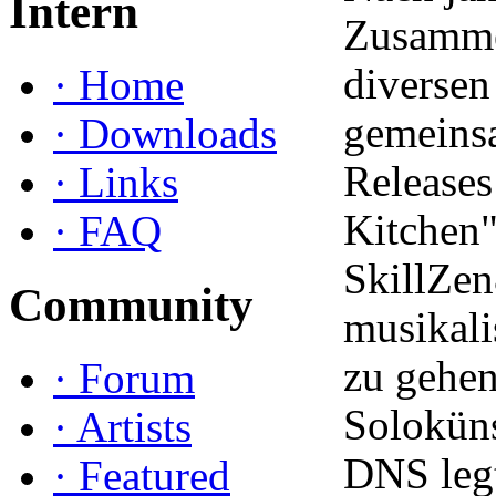
Intern
Zusamme
diversen
·
Home
gemeins
·
Downloads
Releases 
·
Links
Kitchen"
·
FAQ
SkillZe
Community
musikali
zu gehen
·
Forum
Soloküns
·
Artists
DNS legt
·
Featured