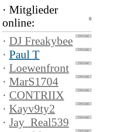
·
Mitglieder
0
online:
·
DJ Freakybee
·
Paul T
·
Loewenfront
·
MarS1704
·
CONTRIIX
·
Kayv9ty2
·
Jay_Real539