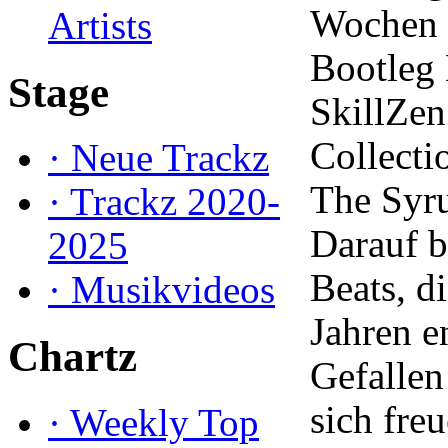
Wochen m
Artists
Bootleg 
Stage
SkillZen
Collecti
·
Neue Trackz
The Syru
·
Trackz 2020-
Darauf b
2025
Beats, di
·
Musikvideos
Jahren e
Chartz
Gefallen
sich fre
·
Weekly Top