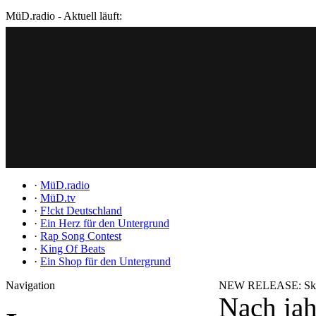
MüD.radio - Aktuell läuft:
·
MüD.radio
·
MüD.tv
·
F!ckt Deutschland
·
Ein Herz für den Untergrund
·
Rap Song Contest
·
King Of Beats
·
Ein Shop für den Untergrund
Navigation
NEW RELEASE: Skill
Nach jah