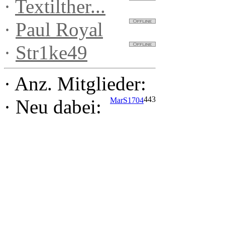
·
Textilther...
·
Paul Royal
·
Str1ke49
·
Anz. Mitglieder:
443
MarS1704
·
Neu dabei: