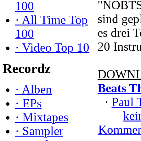
"NOBTS"
100
sind gep
·
All Time Top
es drei T
100
20 Instr
·
Video Top 10
Recordz
DOWNL
Beats T
·
Alben
·
Paul 
·
EPs
kei
·
Mixtapes
Kommen
·
Sampler