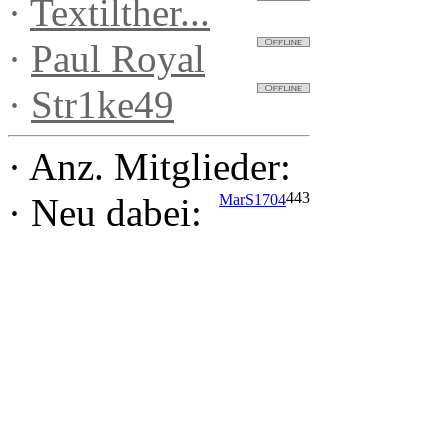
·
Textilther...
·
Paul Royal
·
Str1ke49
·
Anz. Mitglieder:
443
MarS1704
·
Neu dabei: