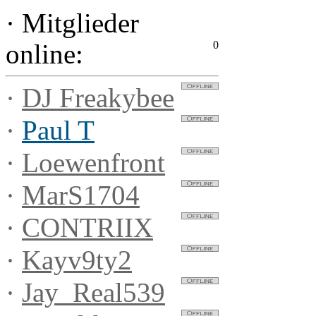
·
Mitglieder
0
online:
·
DJ Freakybee
·
Paul T
·
Loewenfront
·
MarS1704
·
CONTRIIX
·
Kayv9ty2
·
Jay_Real539