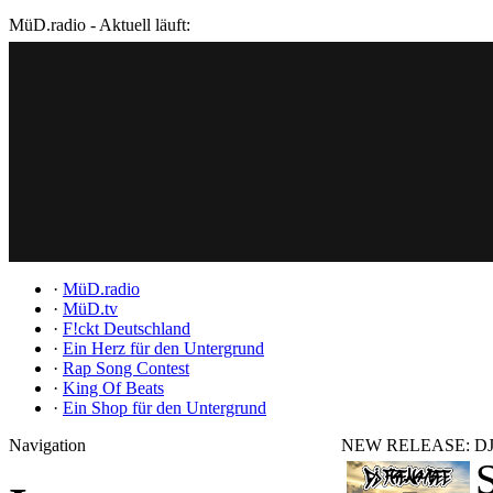
MüD.radio - Aktuell läuft:
·
MüD.radio
·
MüD.tv
·
F!ckt Deutschland
·
Ein Herz für den Untergrund
·
Rap Song Contest
·
King Of Beats
·
Ein Shop für den Untergrund
Navigation
NEW RELEASE: DJ Fr
S