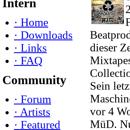
Intern
2
·
Home
Beatprod
·
Downloads
dieser Z
·
Links
Mixtapes
·
FAQ
Collectio
Community
Sein let
Maschine
·
Forum
vor 4 W
·
Artists
MüD. Nun
·
Featured