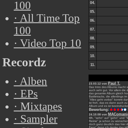
100
04.
05.
·
All Time Top
06.
100
07.
08.
·
Video Top 10
09.
10.
Recordz
11.
·
Alben
Paul T.
23.03.12 von
Das Intro des Albums macht 
·
EPs
auch sehr gut. Vor allem die
das gesamte Album gleich hoc
Battletracks, die allerdings i
"Alles geht vorbei" kommt da
·
Mixtapes
ist froh, das es dann auch z
Album und es ist beeindrucken
Bewertung:
MAComani
24.10.08 von
·
Sampler
Mh, "sehn" auf "gehn" und "W
Reime" ja schon zu wünschen 
doch ganz deutlich das hier d
Fans" denn ich denke das trif