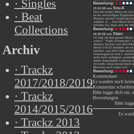
·
Singles
Bewertung:
Snu-K
15.10.08 von
Eins der ersten Alben wo ich
·
Beat
ist ein vernünftiges Ergebni
Deepen sachen eindeutig bes
russisch :p ... Das Album is
Schade nur, dass sich die We
Collections
Bewertung:
Stain
26.09.08 von
Ich hab mir das ganze Album 
Leben", "Kalte Schmerzen" und
deepen Sachen auf dem Album 
Archiv
dieses 0-8-15 Gelaber, wo es
machen, aus dem Hals raushän
Featuregast ist und 2. welche
nicht mehr verfügbar, zumind
relativ respektable Leistung d
Ich hoffe, Aska konzentriert 
·
Trackz
Meinung nach super um!
Bewertung:
Kommentare
2017/2018/2019
Es wurden noch kein
Kommentar schreibe
·
Trackz
Bitte logge dich ein,
Bewertungen
Bitte log
2014/2015/2016
Es wurd
·
Trackz 2013