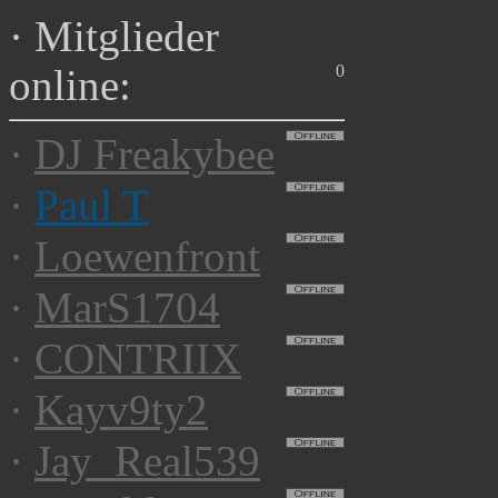
·
Mitglieder
0
online:
·
DJ Freakybee
·
Paul T
·
Loewenfront
·
MarS1704
·
CONTRIIX
·
Kayv9ty2
·
Jay_Real539