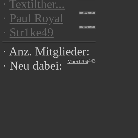
·
Textilther...
·
Paul Royal
·
Str1ke49
·
Anz. Mitglieder:
443
MarS1704
·
Neu dabei: