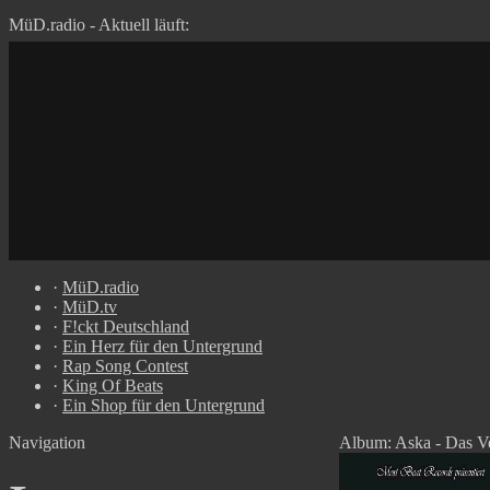
MüD.radio - Aktuell läuft:
·
MüD.radio
·
MüD.tv
·
F!ckt Deutschland
·
Ein Herz für den Untergrund
·
Rap Song Contest
·
King Of Beats
·
Ein Shop für den Untergrund
Navigation
Album: Aska - Das Ve