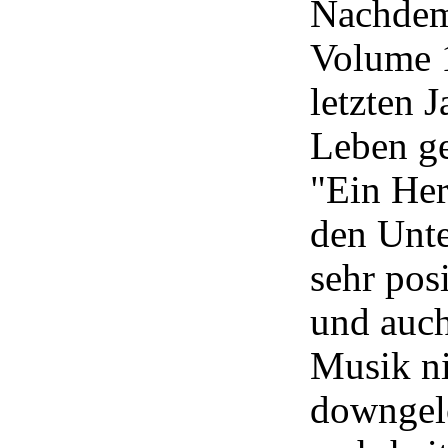
Nachde
Volume 
letzten J
Leben g
"Ein Her
den Unt
sehr pos
und auch
Musik n
downgel