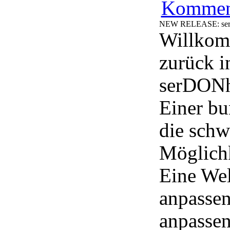
Kommen
NEW RELEASE: se
Willko
zurück i
serDONh
Einer bu
die schw
Möglichk
Eine Wel
anpassen
anpassen