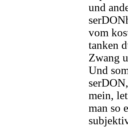
und ande
serDONha
vom kos
tanken d
Zwang u
Und somi
serDON, 
mein, le
man so e
subjekti