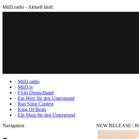
MüD.radio - Aktuell läuft:
·
MüD.radio
·
MüD.tv
·
F!ckt Deutschland
·
Ein Herz für den Untergrund
·
Rap Song Contest
·
King Of Beats
·
Ein Shop für den Untergrund
Navigation
NEW RELEASE | REV