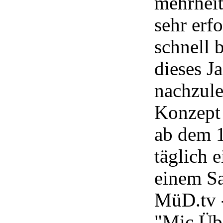
mehrheit
sehr erfo
schnell 
dieses J
nachzule
Konzept 
ab dem 
täglich 
einem S
MüD.tv -
"Mic Üb