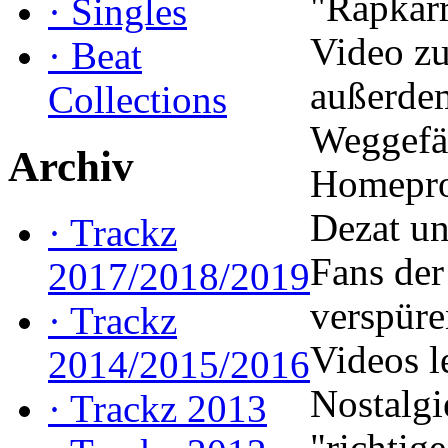
"Rapkarr
·
Singles
Video zu
·
Beat
außerdem
Collections
Weggefäh
Archiv
Homepro
Dezat u
·
Trackz
Fans der
2017/2018/2019
verspüre
·
Trackz
Videos l
2014/2015/2016
Nostalgi
·
Trackz 2013