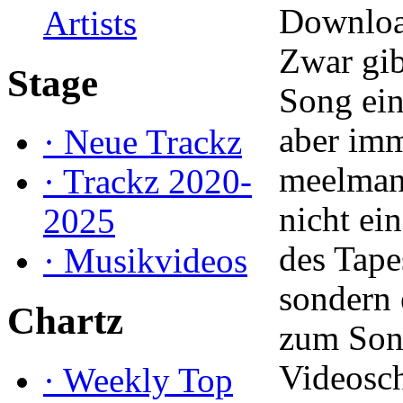
Downloa
Artists
Zwar gib
Stage
Song ein
aber imm
·
Neue Trackz
meelman
·
Trackz 2020-
nicht ei
2025
des Tape
·
Musikvideos
sondern 
Chartz
zum Son
Videosch
·
Weekly Top