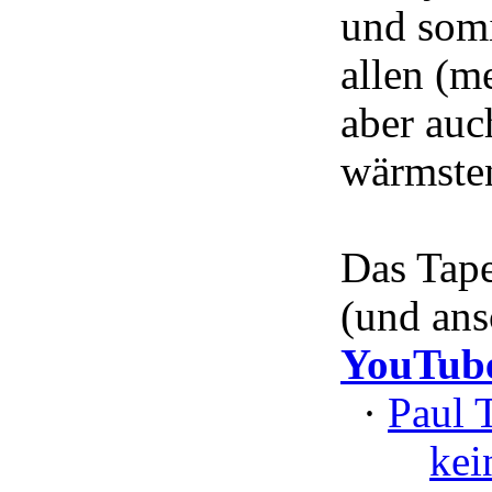
und somi
allen (m
aber auc
wärmsten
Das Tape
(und ans
YouTub
·
Paul 
kei