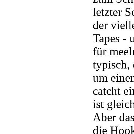
letzter 
der viel
Tapes - 
für meel
typisch,
um einen
catcht e
ist glei
Aber das
die Hook