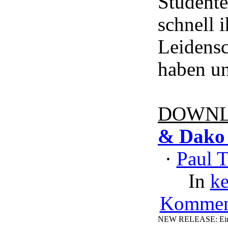
Studente
schnell 
Leidensc
haben un
DOWNL
& Dako 
·
Paul 
In
ke
Kommen
NEW RELEASE: Ein H