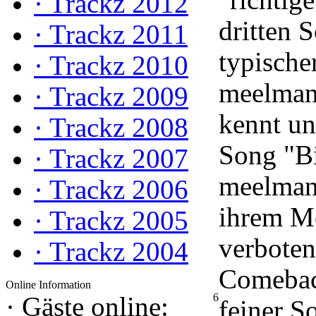
"richtig
·
Trackz 2012
dritten 
·
Trackz 2011
typischer
·
Trackz 2010
meelman
·
Trackz 2009
kennt un
·
Trackz 2008
Song "Bi
·
Trackz 2007
meelman
·
Trackz 2006
ihrem M
·
Trackz 2005
verboten
·
Trackz 2004
Comeback
Online Information
6
·
Gäste online:
feiner S