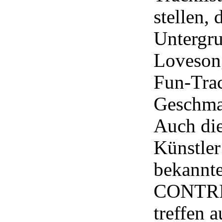
stellen,
Untergr
Lovesong
Fun-Trac
Geschmac
Auch di
Künstle
bekannt
CONTRII
treffen 