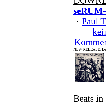
DOWNL
seRUM
·
Paul T
kei
Kommen
NEW RELEASE: Der M
Beats in