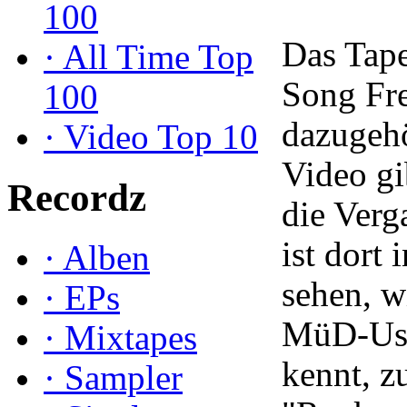
100
Das Tape
·
All Time Top
Song Fre
100
dazugehö
·
Video Top 10
Video gib
Recordz
die Verg
ist dort 
·
Alben
sehen, w
·
EPs
MüD-User
·
Mixtapes
kennt, z
·
Sampler