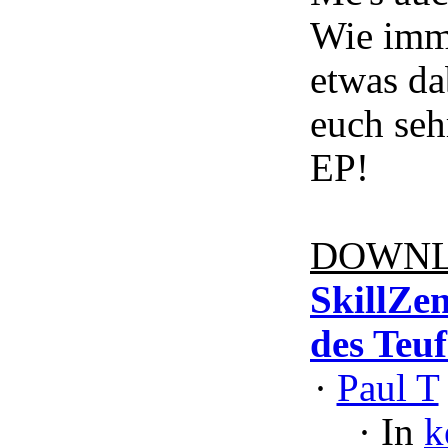
Wie imme
etwas da
euch seh
EP!
DOWNL
SkillZe
des Teuf
·
Paul T
·
In
k