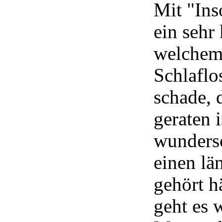
Mit "Ins
ein sehr
welchem
Schlaflo
schade, 
geraten i
wunders
einen lä
gehört h
geht es w