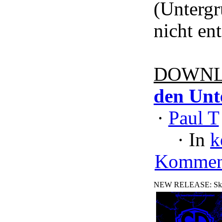
(Unterg
nicht en
DOWNL
den Unt
·
Paul T
·
In
k
Kommen
NEW RELEASE: Skill