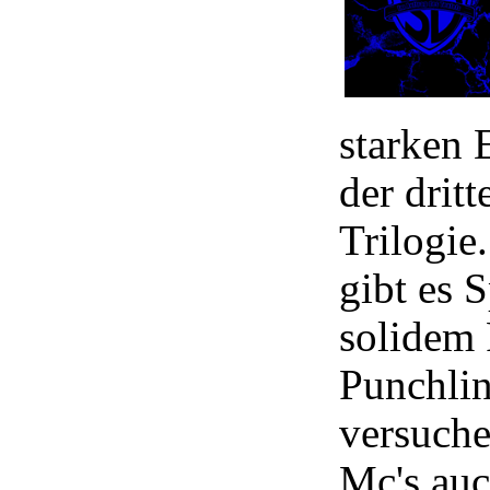
starken 
der dritt
Trilogie
gibt es S
solidem 
Punchlin
versuche
Mc's auc