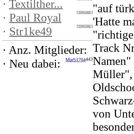
·
Textilther...
"auf tür
·
Paul Royal
'Hatte m
·
Str1ke49
"richtige
Track Nr
·
Anz. Mitglieder:
Namen" 
443
MarS1704
·
Neu dabei:
Müller",
Oldscho
Schwarz
von Unt
besonder