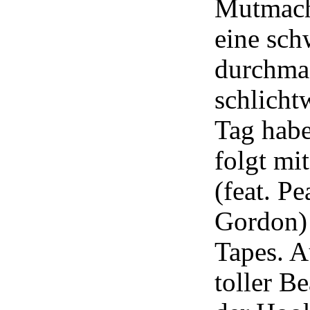
Mutmache
eine sch
durchma
schlicht
Tag habe
folgt mi
(feat. P
Gordon) 
Tapes. A
toller B