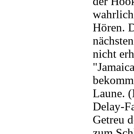
der Hoo
wahrlic
Hören. D
nächste
nicht er
"Jamaica
bekommt
Laune. (
Delay-F
Getreu d
zum Sch