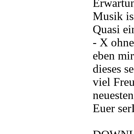
Erwartun
Musik is
Quasi e
- X ohn
eben mir
dieses 
viel Fre
neuesten
Euer se