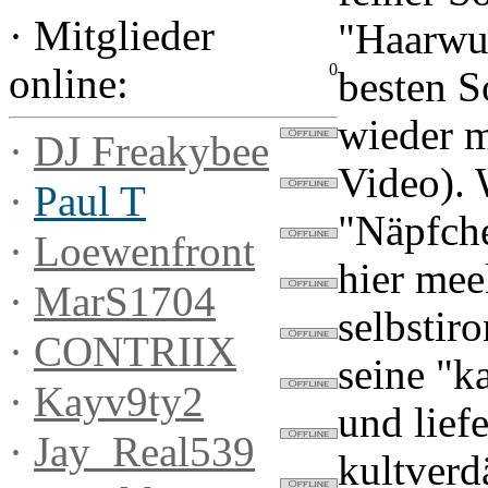
·
Mitglieder
"Haarwur
0
online:
besten S
wieder m
·
DJ Freakybee
Video). 
·
Paul T
"Näpfche
·
Loewenfront
hier me
·
MarS1704
selbstir
·
CONTRIIX
seine "k
·
Kayv9ty2
und liefe
·
Jay_Real539
kultverd