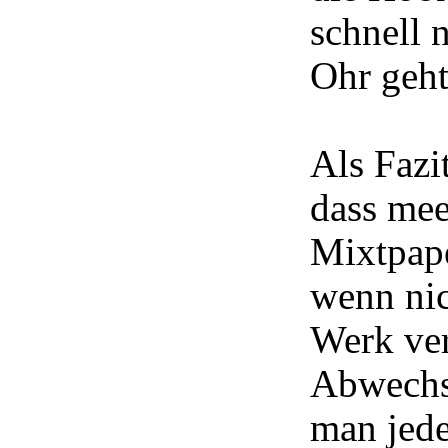
schnell 
Ohr geht
Als Fazit
dass me
Mixtpape
wenn nic
Werk ver
Abwechs
man jede